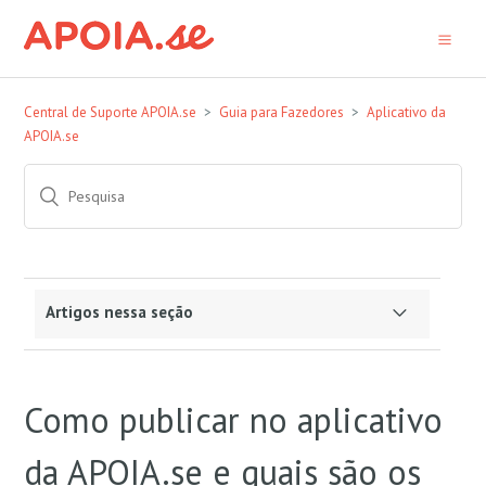
Central de Suporte APOIA.se
Guia para Fazedores
Aplicativo da
APOIA.se
Artigos nessa seção
Como funciona o aplicativo da APOIA.se?
Como publicar no aplicativo
Como publicar no aplicativo da APOIA.se e quais
são os arquivos de mídia permitidos?
da APOIA.se e quais são os