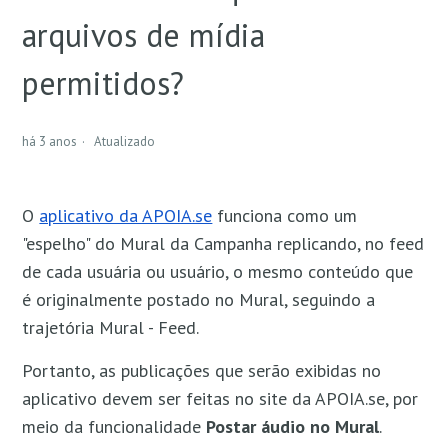
Como organizar seus episódios de áudio em
arquivos de mídia
Coleções?
permitidos?
Quem tem acesso aos conteúdos publicados no
aplicativo da APOIA.se?
há 3 anos
Atualizado
O
aplicativo da APOIA.se
funciona como um
"espelho" do Mural da Campanha replicando, no feed
de cada usuária ou usuário, o mesmo conteúdo que
é originalmente postado no Mural, seguindo a
trajetória Mural - Feed.
Portanto, as publicações que serão exibidas no
aplicativo devem ser feitas no site da APOIA.se, por
meio da funcionalidade
Postar áudio no Mural
.