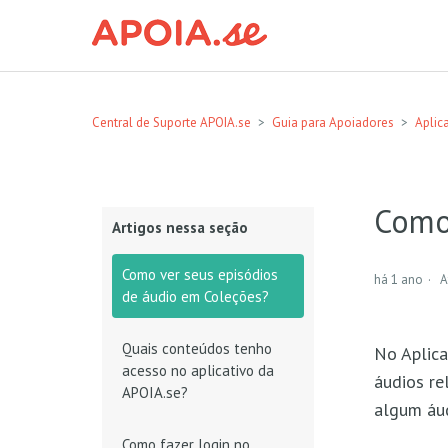
Central de Suporte APOIA.se
Guia para Apoiadores
Aplic
Como
Artigos nessa seção
Como ver seus episódios
há 1 ano
A
de áudio em Coleções?
Quais conteúdos tenho
No Aplica
acesso no aplicativo da
áudios re
APOIA.se?
algum áud
Como fazer login no