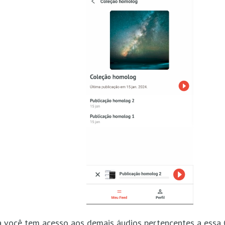
 você tem acesso aos demais áudios pertencentes a essa 