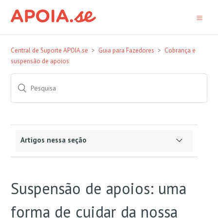
Central de Suporte APOIA.se
Guia para Fazedores
Cobrança e
suspensão de apoios
Artigos nessa seção
Quais são as vantagens de utilizar o PIX da
APOIA.se?
Suspensão de apoios: uma
Como sei quando os apoiadores foram
forma de cuidar da nossa
efetivamente cobrados com sucesso?