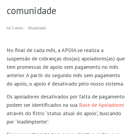
comunidade
Quando será cobrado o cartão de crédito dos
meus apoiadores(as)?
há 2 anos
Atualizado
Suspensão de apoios: uma forma de cuidar da
nossa comunidade
No final de cada mês, a APOIA.se realiza a
suspensão de cobranças dos(as) apoiadores(as) que
tem promessas de apoio sem pagamento no mês
anterior.
A partir do segundo mês sem pagamento
do apoio, o apoio é desativado pelo nosso sistema.
Os apoiadores desativados por falta de pagamento
podem ser identificados na sua
Base de Apoiadores
através do filtro “status atual do apoio”, buscando
por “inadimplente”.