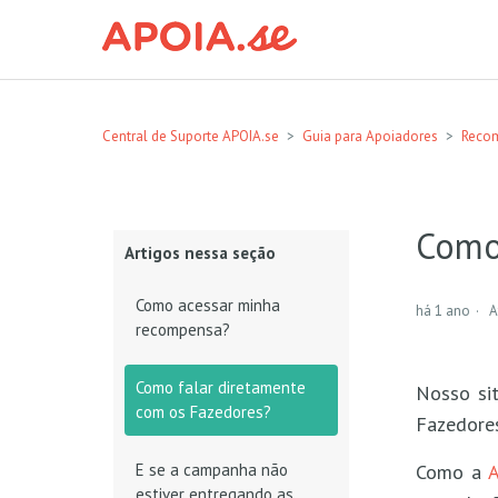
Central de Suporte APOIA.se
Guia para Apoiadores
Reco
Como
Artigos nessa seção
Como acessar minha
há 1 ano
A
recompensa?
Como falar diretamente
Nosso si
com os Fazedores?
Fazedore
Como a
A
E se a campanha não
estiver entregando as