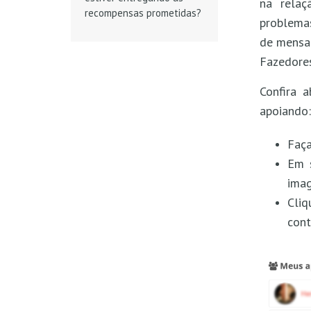
na relaç
recompensas prometidas?
problemas
de mensag
Fazedores
Confira 
apoiando:
Faç
Em s
imag
Cli
cont