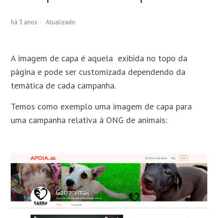
Como usar o Chat da APOIA.se?
há 3 anos
Atualizado
Como redirecionar os e-mails enviados pelo Chat?
A imagem de capa é aquela exibida no topo da
API Pública da APOIA.se
página e pode ser customizada dependendo da
temática de cada campanha.
Como inserir fotos e imagens na sua campanha?
Temos como exemplo uma imagem de capa para
Como encerrar a minha campanha Contínua Por
uma campanha relativa à ONG de animais:
Mês?
Como despublicar minha campanha?
Como editar as informações da sua campanha?
Como configurar a imagem de capa da sua
campanha?