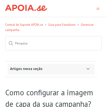
Central de Suporte APOIA.se
Guia para Fazedores
Gerenciar
campanha
Artigos nessa seção
Como utilizar os relatórios do "Gerenciador de
Campanha"
Como configurar a imagem
Como alterar o valor das recompensas da minha
de capa da sua campanha?
campanha, quando existem apoios ativos?