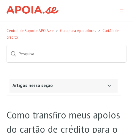
Central de Suporte APOIA.se
Guia para Apoiadores
Cartão de
crédito
Artigos nessa seção
Não consigo cadastrar meu cartão de crédito. O
que fazer?
Como transfiro meus apoios
Como e quando será feita a cobrança do meu
do cartão de crédito para o
apoio via cartão de crédito?