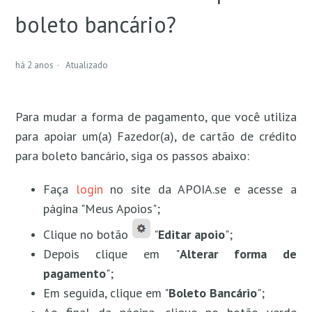
boleto bancário?
Como trocar meu cartão de crédito e transferir os
apoios para ele?
há 2 anos
Atualizado
Como transfiro meus apoios do cartão de crédito
para o boleto bancário?
Para mudar a forma de pagamento, que você utiliza
Como remover meu cartão de crédito?
para apoiar um(a) Fazedor(a), de cartão de crédito
para boleto bancário, siga os passos abaixo:
Faça
login
no site da APOIA.se e acesse a
página "Meus Apoios";
Clique no botão
"
Editar apoio
";
Depois clique em "
Alterar forma de
pagamento
";
Em seguida, clique em "
Boleto Bancário
";