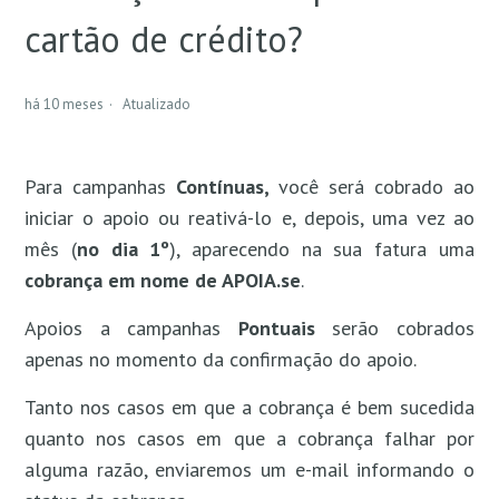
cartão de crédito?
Como trocar meu cartão de crédito e transferir os
apoios para ele?
há 10 meses
Atualizado
Como transfiro meus apoios do cartão de crédito
para o boleto bancário?
Para campanhas
Contínuas,
você será cobrado ao
Como remover meu cartão de crédito?
iniciar o apoio ou reativá-lo e, depois, uma vez ao
mês (
no dia 1º
), aparecendo na sua fatura uma
cobrança em nome de APOIA.se
.
Apoios a campanhas
Pontuais
serão cobrados
apenas no momento da confirmação do apoio.
Tanto nos casos em que a cobrança é bem sucedida
quanto nos casos em que a cobrança falhar por
alguma razão, enviaremos um e-mail informando o