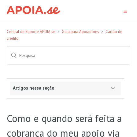
Central de Suporte APOIA.se
Guia para Apoiadores
Cartão de
crédito
Artigos nessa seção
Não consigo cadastrar meu cartão de crédito. O
que fazer?
Como e quando será feita a
Como e quando será feita a cobrança do meu
cobrança do meu apoio via
apoio via cartão de crédito?